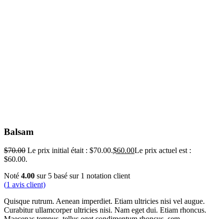
Balsam
$
70.00
Le prix initial était : $70.00.
$
60.00
Le prix actuel est :
$60.00.
Noté
4.00
sur 5 basé sur
1
notation client
(
1
avis client)
Quisque rutrum. Aenean imperdiet. Etiam ultricies nisi vel augue.
Curabitur ullamcorper ultricies nisi. Nam eget dui. Etiam rhoncus.
Maecenas tempus, tellus eget condimentum rhoncus, sem.