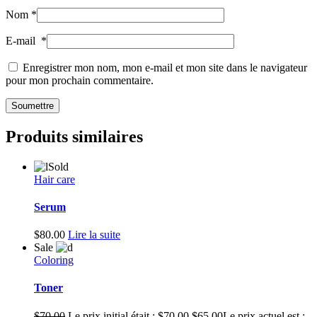
Nom
*
E-mail
*
Enregistrer mon nom, mon e-mail et mon site dans le navigateur
pour mon prochain commentaire.
Produits similaires
Sold
Hair care
Serum
$
80.00
Lire la suite
Sale
Coloring
Toner
$
70.00
Le prix initial était : $70.00.
$
65.00
Le prix actuel est :